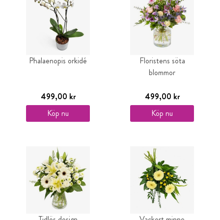
Phalaenopis orkidé
Floristens söta
blommor
499,00 kr
499,00 kr
Köp nu
Köp nu
Tidlös design
Vackert minne