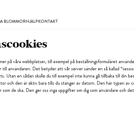
LLA BLOMMOR
HJÄLP
KONTAKT
nscookies
ner på våra webbplatser, till exempel på beställningsformuläret använder v
 till användaren. Det betyder att vår server sänder en så kallad “sessi
. Utan en sådan skulle du till exempel inte kunna gå tillbaka till din best
ator och den är aktiv bara tills du stänger av datorn. Den här typen av c
r som de ska. Den ger oss inga uppgifter om dig som användare och det 