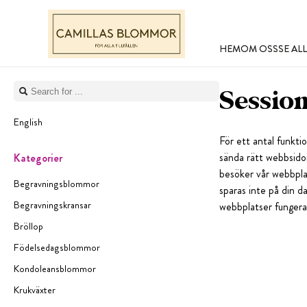
HEM
OM OSS
SE A
Sessio
English
För ett antal funktio
sända rätt webbsidor
Kategorier
besöker vår webbplats
Begravningsblommor
sparas inte på din d
Begravningskransar
webbplatser fungera
Bröllop
Födelsedagsblommor
Kondoleansblommor
Krukväxter